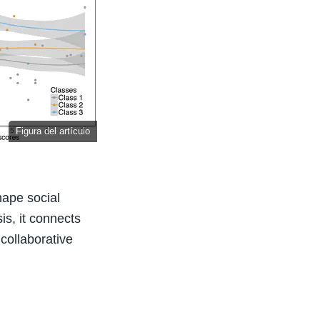
Figura del artículo
hape social
is, it connects
collaborative