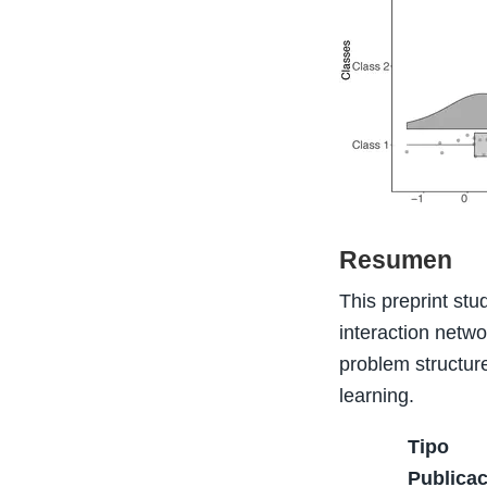
Resumen
This preprint stu
interaction netwo
problem structur
learning.
Tipo
Publicac