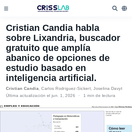
Cristian Candia habla
sobre Lixandria, buscador
gratuito que amplía
abanico de opciones de
estudio basado en
inteligencia artificial.
Cristian Candia
,
Carlos Rodriguez-Sickert
,
Joselina Davyt
Última actualización el jun. 1, 2026
1 min de lectura