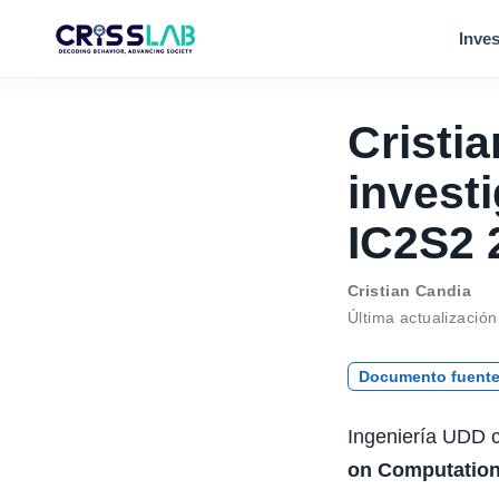
Inves
Cristi
invest
IC2S2 
Cristian Candia
Última actualización
Documento fuent
Ingeniería UDD c
on Computationa