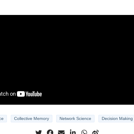
nce
Collective Memory
Network Science
Decision Making