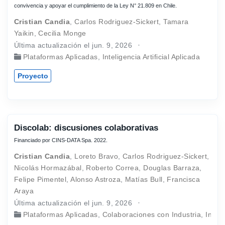
convivencia y apoyar el cumplimiento de la Ley N° 21.809 en Chile.
Cristian Candia
,
Carlos Rodriguez-Sickert
,
Tamara
Yaikin
,
Cecilia Monge
Última actualización el jun. 9, 2026
Plataformas Aplicadas
,
Inteligencia Artificial Aplicada
Proyecto
Discolab: discusiones colaborativas
Financiado por CINS-DATA Spa. 2022.
Cristian Candia
,
Loreto Bravo
,
Carlos Rodriguez-Sickert
,
Nicolás Hormazábal
,
Roberto Correa
,
Douglas Barraza
,
Felipe Pimentel
,
Alonso Astroza
,
Matías Bull
,
Francisca
Araya
Última actualización el jun. 9, 2026
Plataformas Aplicadas
,
Colaboraciones con Industria
,
Inteli