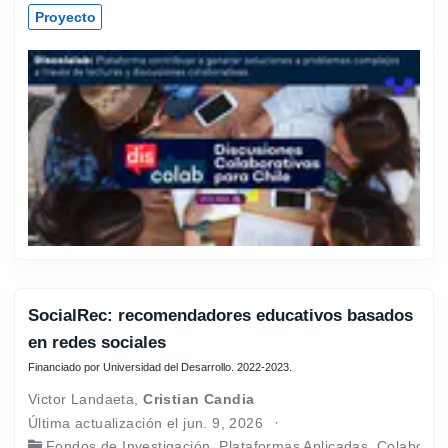
Proyecto
SocialRec: recomendadores educativos basados
en redes sociales
Financiado por Universidad del Desarrollo. 2022-2023.
Victor Landaeta
,
Cristian Candia
Última actualización el jun. 9, 2026
Fondos de Investigación
,
Plataformas Aplicadas
,
Colaboraci